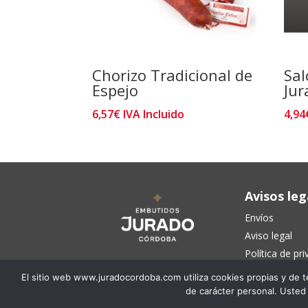
Chorizo Tradicional de
Sal
Espejo
Ju
6,57
€
IVA Incluido
4,94
Avisos leg
Envíos
Aviso legal
Política de pr
Condiciones d
El sitio web www.juradocordoba.com utiliza cookies propias y de te
Cláusula de c
de carácter personal. Usted
Política de co