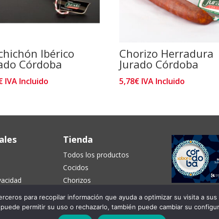
chichón Ibérico
Chorizo Herradura
rado Córdoba
Jurado Córdoba
€
IVA Incluido
5,78
€
IVA Incluido
ales
Tienda
Todos los productos
Cocidos
ivacidad
Chorizos
e uso
Curados
rceros para recopilar información que ayuda a optimizar su visita a sus
onsentimiento
Packs
 puede permitir su uso o rechazarlo, también puede cambiar su configu
okies
Ofertas