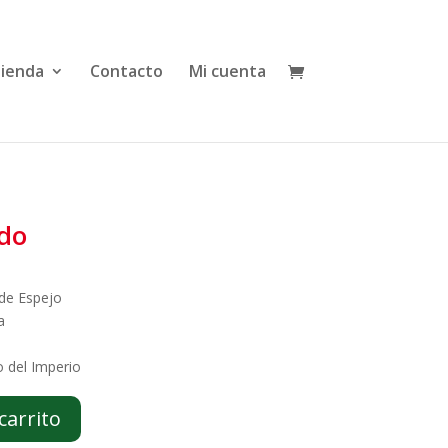
Tienda
Contacto
Mi cuenta
ido
 de Espejo
a
o del Imperio
carrito