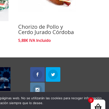
Chorizo de Pollo y
Cerdo Jurado Córdoba
5,88
€
IVA Incluido
 páginas web. No se utilizarán las cookies para recoger información
0
ración siempre que lo desee.